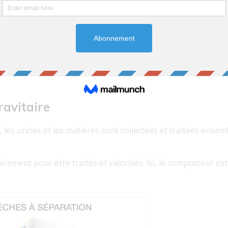
ravitaire
, les urines et les matières sont collectées et traitées ense
airement pour être traités et valorisés. Ici, le composteur es