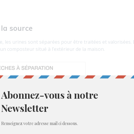
 la source
e, les urines sont séparées pour être traitées et valorisées.
un composteur situé à l’extérieur de la maison.