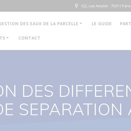
122, rue Amelot - 75011 Paris
GESTION DES EAUX DE LA PARCELLE
LE GUIDE
PART
TS
CONTACT
ON DES DIFFERE
DE SEPARATION 