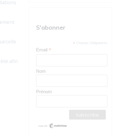
llations
èrement
S'abonner
parcelle
*
Champs Obligatoires
*
Email
rêté afin
Nom
Prénom