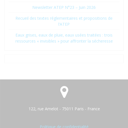
Newsletter ATEP N°23 – Juin 2026
Recueil des textes réglementaires et propositions de
l’ATEP
Eaux grises, eaux de pluie, eaux usées traitées : trois
ressources « invisibles » pour affronter la sécheresse
122, rue Amelot - 75011 Paris - France
Politique de confidentialité