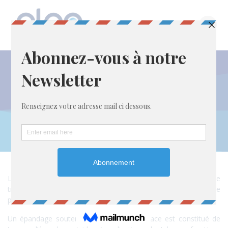
Passer
au
contenu
Les tranchées
d’épandage
Le traitement des eaux usées se fait en 2 étapes : une phase de
traitement primaire dans une fosse septique toutes eaux et une
phase de traitement secondaire par le sol.
Un épandage souterrain dans le sol en place est constitué de