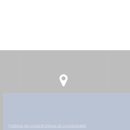
122, rue Amelot - 75011 Paris -
c
France
Politique de confidentialité
Politique de cookies
Politique de confidentialité