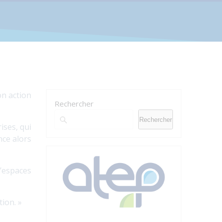
on action
Rechercher
Rechercher
ises, qui
nce alors
’espaces
tion. »