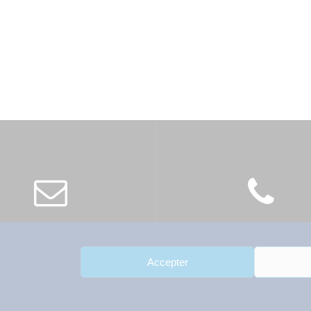
ontact@atep-france.fr
01 42 89 66 53
Accepter