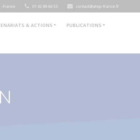
 - France
01 42 89 66 53
contact@atep-france.fr
ENARIATS & ACTIONS
PUBLICATIONS
ON