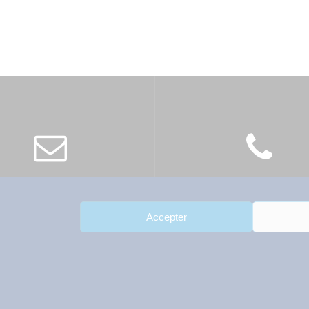
ontact@atep-france.fr
01 42 89 66 53
Accepter