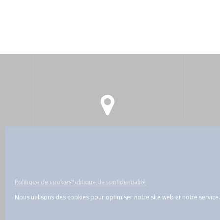
122, rue Amelot - 75011 Paris -
c
France
Politique de confidentialité
Politique de cookies
Politique de confidentialité
Nous utilisons des cookies pour optimiser notre site web et notre service.