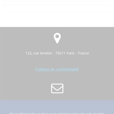
122, rue Amelot - 75011 Paris - France
Politique de confidentialité
contact@atep-france.fr
Nous utilisons des cookies pour optimiser notre site web et notre