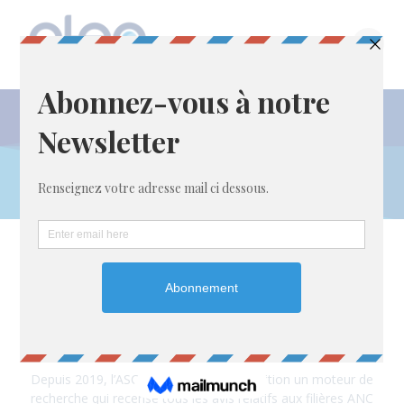
Passer
au
contenu
Liens utiles
Recherche de agréments des dispositifs
ANC
ASCOMADE
Depuis 2019, l’ASCOMADE met à disposition un moteur de
recherche qui recense tous les avis relatifs aux filières ANC