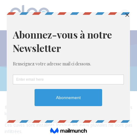
Passer
au
contenu
La cuve de
rétention
Il s’agit de stocker temporairement les eaux de pluie collectées
lors d’un orage.
Ces cuves sont installées lorsque les eaux pluviales ne sont pas
infiltrées.