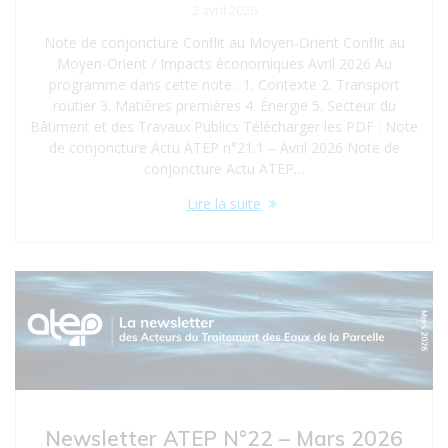
2 avril 2026
Note de conjoncture Conflit au Moyen-Orient Conflit au
Moyen-Orient / Impacts économiques Avril 2026 Au
programme dans cette note : 1. Contexte 2. Transport
routier 3. Matières premières 4. Énergie 5. Secteur du
Bâtiment et des Travaux Publics Télécharger les PDF : Note
de conjoncture Actu ATEP n°21.1 – Avril 2026 Note de
conjoncture Actu ATEP…
Lire la suite
Newsletter ATEP N°22 – Mars 2026