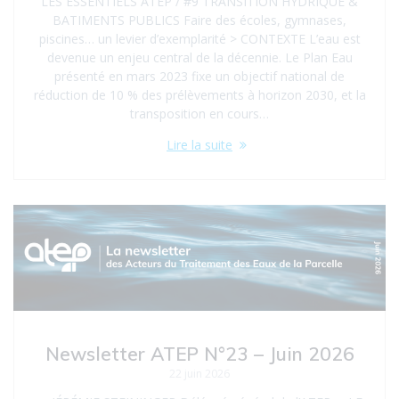
LES ESSENTIELS ATEP / #9 TRANSITION HYDRIQUE &
BATIMENTS PUBLICS Faire des écoles, gymnases,
piscines… un levier d’exemplarité > CONTEXTE L’eau est
devenue un enjeu central de la décennie. Le Plan Eau
présenté en mars 2023 fixe un objectif national de
réduction de 10 % des prélèvements à horizon 2030, et la
transposition en cours…
Lire la suite
Newsletter ATEP N°23 – Juin 2026
22 juin 2026