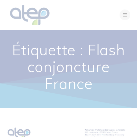
Passer
au
contenu
Étiquette :
Flash
conjoncture
France