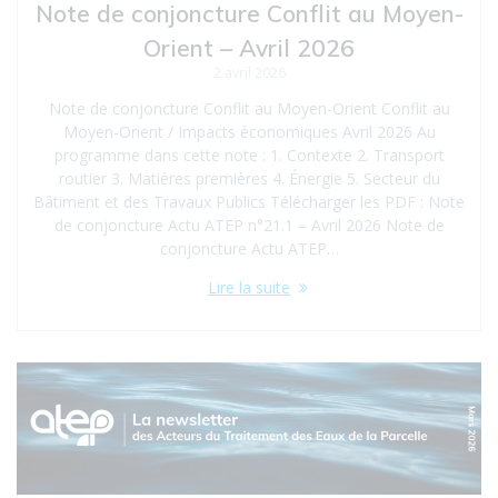
Note de conjoncture Conflit au Moyen-
Orient – Avril 2026
2 avril 2026
Note de conjoncture Conflit au Moyen-Orient Conflit au
Moyen-Orient / Impacts économiques Avril 2026 Au
programme dans cette note : 1. Contexte 2. Transport
routier 3. Matières premières 4. Énergie 5. Secteur du
Bâtiment et des Travaux Publics Télécharger les PDF : Note
de conjoncture Actu ATEP n°21.1 – Avril 2026 Note de
conjoncture Actu ATEP…
Lire la suite