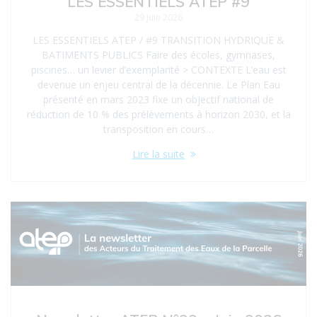
LES ESSENTIELS ATEP #9
29 juin 2026
LES ESSENTIELS ATEP / #9 TRANSITION HYDRIQUE &
BATIMENTS PUBLICS Faire des écoles, gymnases,
piscines… un levier d’exemplarité > CONTEXTE L’eau est
devenue un enjeu central de la décennie. Le Plan Eau
présenté en mars 2023 fixe un objectif national de
réduction de 10 % des prélèvements à horizon 2030, et la
transposition en cours…
Lire la suite