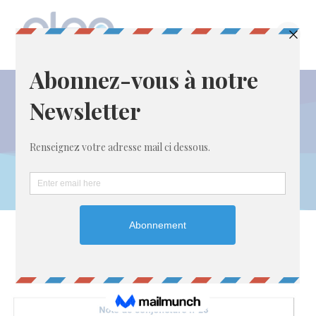
Passer
au
contenu
Auteur/autrice :
ATEP-WEB