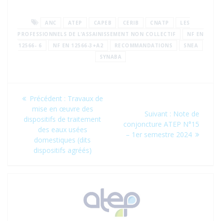
ANC
ATEP
CAPEB
CERIB
CNATP
LES
PROFESSIONNELS DE L’ASSAINISSEMENT NON COLLECTIF
NF EN
12566- 6
NF EN 12566-3+A2
RECOMMANDATIONS
SNEA
SYNABA
Navigation
Article
Précédent :
Travaux de
de
précédent
mise en œuvre des
Article
Suivant :
Note de
:
dispositifs de traitement
suivant
conjoncture ATEP N°15
l’article
des eaux usées
:
– 1er semestre 2024
domestiques (dits
dispositifs agréés)