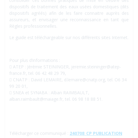
consolider ces bonnes pratiques de mise en oeuvre des
dispositifs de traitement des eaux usées domestiques (dits
dispositifs agréés) afin de les faire connaitre auprès des
assureurs, et envisager une reconnaissance en tant que
Règles professionnelles.
Le guide est téléchargeable sur nos différents sites Internet.
Pour plus d’informations :
 ATEP : Jérémie STEININGER, jeremie.steininger@atep-
france.fr, tel. 06 42 48 29 79,
 CNATP : David LEMAIRE, d.lemaire@cnatp.org, tel. O6 34
99 20 01,
 SNEA et SYNABA : Alban RAIMBAULT,
alban.raimbault@maiage.fr, tel. 06 98 18 88 51.
Télécharger ce communiqué :
240708_CP PUBLICATION