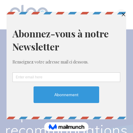
Passer
au
contenu
Les
Professionnels de
l’Assainissement
Non Collectif
publient leurs
recommandations