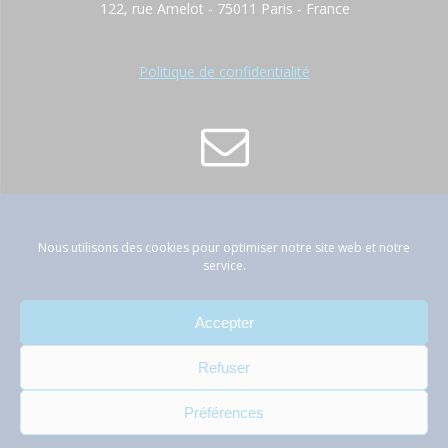
122, rue Amelot - 75011 Paris - France
Politique de confidentialité
contact@atep-france.fr
Nous utilisons des cookies pour optimiser notre site web et notre
service.
Accepter
01 42 89 66 53
Refuser
Préférences
© 2026 ATEP. Acteurs du Traitement des Eaux de la