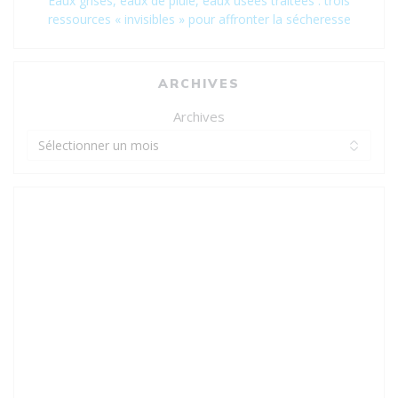
Eaux grises, eaux de pluie, eaux usées traitées : trois
ressources « invisibles » pour affronter la sécheresse
ARCHIVES
Archives