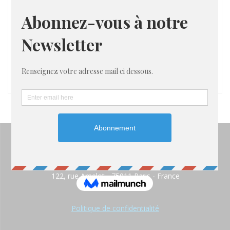
122, rue Amelot - 75011 Paris - France
Politique de confidentialité