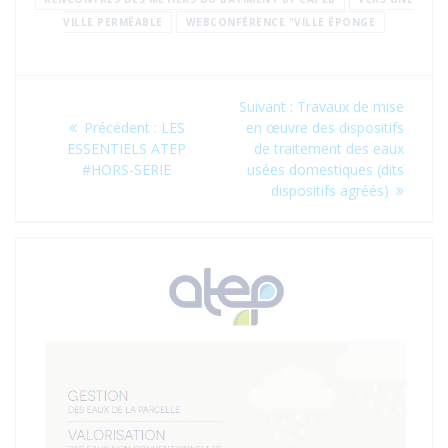
VILLE PERMÉABLE
WEBCONFÉRENCE "VILLE ÉPONGE
Navigation
Article
Suivant :
Travaux de mise
de
Article
suivant
Précédent :
LES
en œuvre des dispositifs
précédent
:
ESSENTIELS ATEP
de traitement des eaux
l’article
:
#HORS-SERIE
usées domestiques (dits
dispositifs agréés)