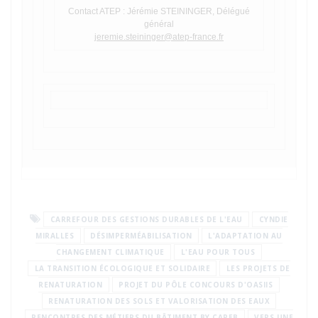
Contact ATEP : Jérémie STEININGER, Délégué
général
jeremie.steininger@atep-france.fr
CARREFOUR DES GESTIONS DURABLES DE L'EAU
CYNDIE
MIRALLES
DÉSIMPERMÉABILISATION
L'ADAPTATION AU
CHANGEMENT CLIMATIQUE
L'EAU POUR TOUS
LA TRANSITION ÉCOLOGIQUE ET SOLIDAIRE
LES PROJETS DE
RENATURATION
PROJET DU PÔLE CONCOURS D'OASIIS
RENATURATION DES SOLS ET VALORISATION DES EAUX
RENCONTRES DES MÉTIERS DU BÂTIMENT BY CAPEB
VERS UNE