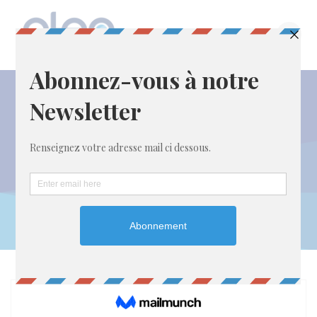
Passer
au
contenu
Newsletter ATEP
N°21 – Décembre
2025