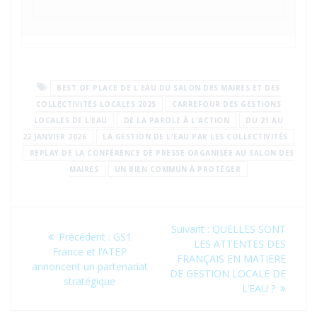
BEST OF PLACE DE L'EAU DU SALON DES MAIRES ET DES
COLLECTIVITÉS LOCALES 2025
CARREFOUR DES GESTIONS
LOCALES DE L’EAU
DE LA PAROLE À L'ACTION
DU 21 AU
22 JANVIER 2026
LA GESTION DE L'EAU PAR LES COLLECTIVITÉS
REPLAY DE LA CONFÉRENCE DE PRESSE ORGANISÉE AU SALON DES
MAIRES
UN BIEN COMMUN À PROTÉGER
Navigation
Article
Suivant :
QUELLES SONT
Article
Précédent :
GS1
de
suivant
LES ATTENTES DES
précédent
France et l’ATEP
:
FRANÇAIS EN MATIERE
:
annoncent un partenariat
l’article
DE GESTION LOCALE DE
stratégique
L’EAU ?