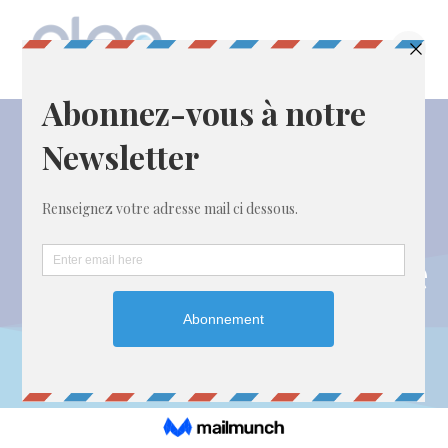
Passer
au
contenu
Étiquette :
Conjoncture de
l’artisanat – 4ème
trimestre 2022