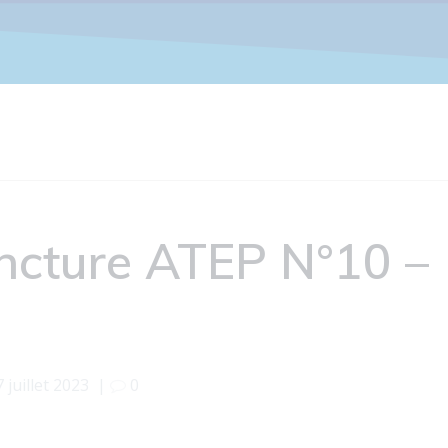
ncture ATEP N°10 –
7 juillet 2023
|
0