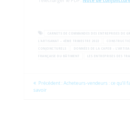
Télécharger le PDF :
Note de conjoncture 
CARNETS DE COMMANDES DES ENTREPRISES DE G
L’ARTISANAT – 4ÈME TRIMESTRE 2022
CONSTRUCTIO
CONJONCTURELS
DONNÉES DE LA CAPEB – L’ARTIS
FRANÇAISE DU BÂTIMENT
LES ENTREPRISES DES TR
Navigation
Article
Précédent :
Acheteurs-vendeurs : ce qu’il f
précédent
de
savoir
:
l’article