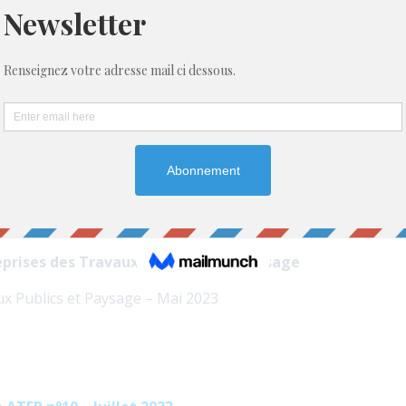
s à fin Mai 2023.
aise du Bâtiment
e trimestre 2022
ises de gros oeuvre : résultats provisoires d’avril 2023
nat du Bâtiment
023 – La CAPEB propose au Gouvernement sa feuille de rout
eprises des Travaux Publics et du Paysage
x Publics et Paysage – Mai 2023