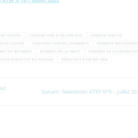
ATEP n°10 – Juillet 2023
ROS OEUVRE
CONJONCTURE À FIN JUIN 2023
CONJONCTURE DE
N DE LOCAUX
CONSTRUCTION DE LOGEMENTS
DERNIERS INDICATEURS
ANAT DU BÂTIMENT
DONNÉES DE LA CNATP
DONNÉES DE LA FÉDÉRATIO
AVAUX PUBLICS ET DU PAYSAGE
RÉSULTATS À FIN MAI 2023
aut
Article
Suivant :
Newsletter ATEP N°9 – Juillet 20
suivant
: