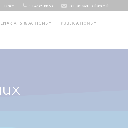
 - France
01 42 89 66 53
contact@atep-france.fr
ENARIATS & ACTIONS
PUBLICATIONS
aux