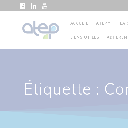
Passer
au
contenu
ACCUEIL
ATEP
LA 
LIENS UTILES
ADHÉREN
Étiquette :
Con