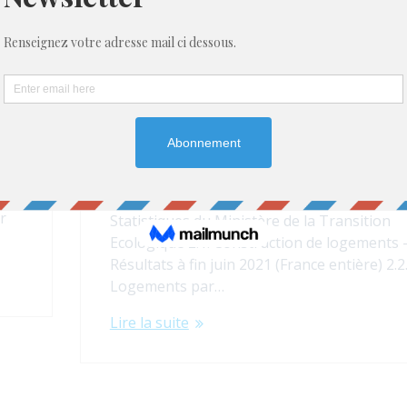
Note de conjoncture ATEP N
– Août 2021
12 août 2021
urs
Note de conjoncture ATEP N°4 «Août 2021»
AOUT 2021 En Bref 1.1. Les indicateurs de
e
l’Insee 1.2. Informations rapides de l’Insee 1.
Du côté de la FFB 1.4. Du côté de la CAPEB
er
Statistiques du Ministère de la Transition
Ecologique 2.1. Construction de logements 
Résultats à fin juin 2021 (France entière) 2.2
Logements par…
Lire la suite