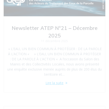
Newsletter ATEP N°21 – Décembre
2025
11 décembre 2025
» L’EAU, UN BIEN COMMUN À PROTÉGER : DE LA PAROLE
À L’ACTION « » L’EAU, UN BIEN COMMUN À PROTÉGER
: DE LA PAROLE À L’ACTION « A l’occasion du Salon des
Maires et des Collectivités Locales, nous avons présenté
une enquête exclusive menée auprès de plus de 200 élus du
territoire et…
Lire la suite