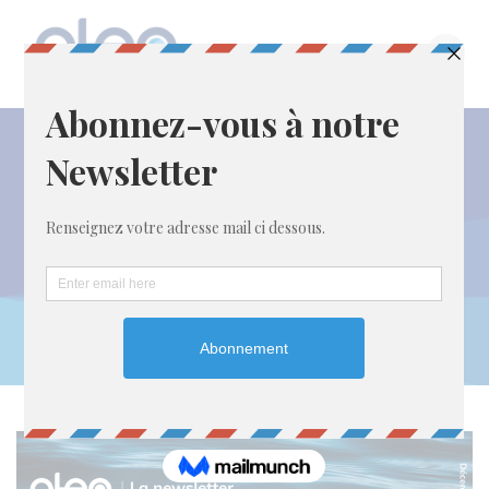
Passer
au
contenu
Étiquette :
du
21 au
22 janvier 2026