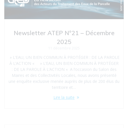
Newsletter ATEP N°21 – Décembre
2025
11 décembre 2025
» L’EAU, UN BIEN COMMUN À PROTÉGER : DE LA PAROLE
À L’ACTION « » L’EAU, UN BIEN COMMUN À PROTÉGER
: DE LA PAROLE À L’ACTION « A l’occasion du Salon des
Maires et des Collectivités Locales, nous avons présenté
une enquête exclusive menée auprès de plus de 200 élus du
territoire et…
Lire la suite