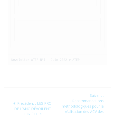
Newsletter ATEP N°1 - Juin 2022 © ATEP
Navigation
Article
Suivant :
de
suivan
Recommandations
Article
Précédent :
LES PRO
:
méthodologiques pour la
précédent
DE L’ANC DÉVOILENT
l’article
réalisation des ACV des
:
LEUR ÉTUDE