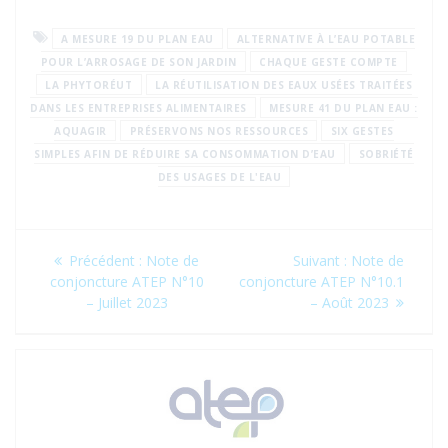
A MESURE 19 DU PLAN EAU
ALTERNATIVE À L’EAU POTABLE
POUR L’ARROSAGE DE SON JARDIN
CHAQUE GESTE COMPTE
LA PHYTORÉUT
LA RÉUTILISATION DES EAUX USÉES TRAITÉES
DANS LES ENTREPRISES ALIMENTAIRES
MESURE 41 DU PLAN EAU :
AQUAGIR
PRÉSERVONS NOS RESSOURCES
SIX GESTES
SIMPLES AFIN DE RÉDUIRE SA CONSOMMATION D’EAU
SOBRIÉTÉ
DES USAGES DE L'EAU
Navigation
Article
Article
Précédent :
Note de
Suivant :
Note de
de
précédent
suivant
conjoncture ATEP N°10
conjoncture ATEP N°10.1
:
:
– Juillet 2023
– Août 2023
l’article