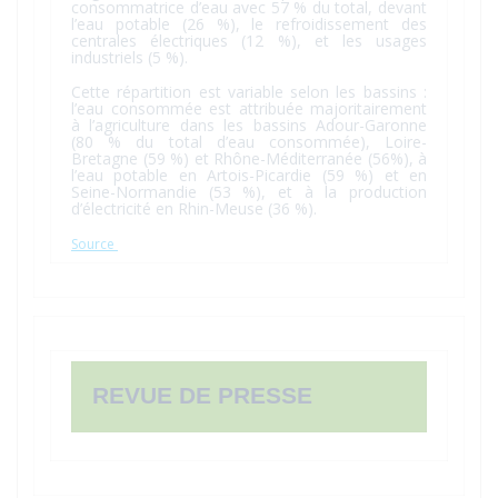
consommatrice d’eau avec 57 % du total, devant
l’eau potable (26 %), le refroidissement des
centrales électriques (12 %), et les usages
industriels (5 %).
Cette répartition est variable selon les bassins :
l’eau consommée est attribuée majoritairement
à l’agriculture dans les bassins Adour-Garonne
(80 % du total d’eau consommée), Loire-
Bretagne (59 %) et Rhône-Méditerranée (56%), à
l’eau potable en Artois-Picardie (59 %) et en
Seine-Normandie (53 %), et à la production
d’électricité en Rhin-Meuse (36 %).
Source
REVUE DE PRESSE