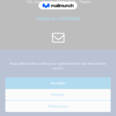
122, rue Amelot - 75011 Paris - France
Politique de confidentialité
contact@atep-france.fr
Nous utilisons des cookies pour optimiser notre site web et notre
service.
Accepter
01 42 89 66 53
Refuser
Préférences
© 2026 ATEP. Acteurs du Traitement des Eaux de la