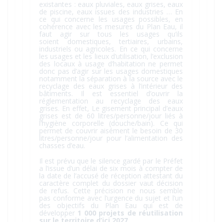
existantes : eaux pluviales, eaux grises, eaux
de piscine, eaux issues des industries … En
ce qui concerne les usages possibles, en
cohérence avec les mesures du Plan Eau, il
faut agir sur tous les usages qu’ils
soient domestiques, tertiaires, urbains,
industriels ou agricoles. En ce qui concerne
les usages et les lieux d’utilisation, l’exclusion
des locaux à usage d’habitation ne permet
donc pas d’agir sur les usages domestiques
notamment la séparation à la source avec le
recyclage des eaux grises à l’intérieur des
bâtiments. Il est essentiel d’ouvrir la
réglementation au recyclage des eaux
grises. En effet, Le gisement principal d’eaux
grises est de 60 litres/personne/jour liés à
l’hygiène corporelle (douche/bain). Ce qui
permet de couvrir aisément le besoin de 30
litres/personne/jour pour l’alimentation des
chasses d’eau.
Il est prévu que le silence gardé par le Préfet
a l’issue d’un délai de six mois à compter de
la date de l’accusé de réception attestant du
caractère complet du dossier vaut décision
de refus. Cette précision ne nous semble
pas conforme avec l’urgence du sujet et l’un
des objectifs du Plan Eau qui est de
développer
1 000 projets de réutilisation
sur le territoire d’ici 2027.